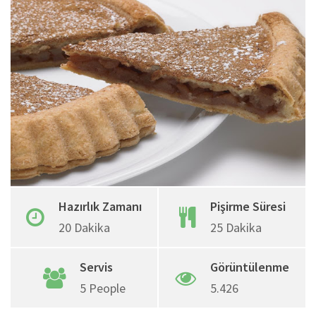
Google+
Whatsapp
Pinterest
Share
via
Email
Hazırlık Zamanı
Pişirme Süresi
20 Dakika
25 Dakika
Servis
Görüntülenme
5 People
5.426