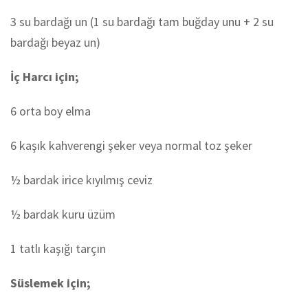
3 su bardağı un (1 su bardağı tam buğday unu + 2 su
bardağı beyaz un)
İç Harcı için;
6 orta boy elma
6 kaşık kahverengi şeker veya normal toz şeker
½ bardak irice kıyılmış ceviz
½ bardak kuru üzüm
1 tatlı kaşığı tarçın
Süslemek için;