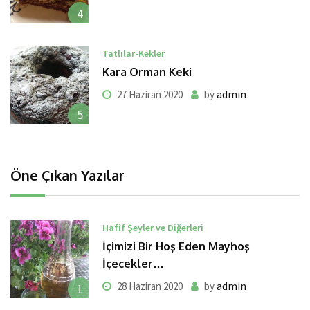
4
Tatlılar-Kekler
Kara Orman Keki
admin
27 Haziran 2020
by
5
Öne Çıkan Yazılar
Hafif Şeyler ve Diğerleri
İçimizi Bir Hoş Eden Mayhoş
İçecekler…
admin
28 Haziran 2020
by
1