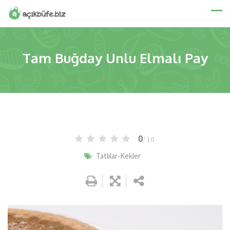
Skip
to
content
Tam Buğday Unlu Elmalı Pay
0
/ 10
Tatlılar-Kekler