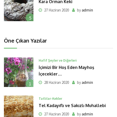
Kara Orman Keki
admin
27 Haziran 2020
by
5
Öne Çıkan Yazılar
Hafif Şeyler ve Diğerleri
İçimizi Bir Hoş Eden Mayhoş
İçecekler…
admin
28 Haziran 2020
by
1
Tatlılar-Kekler
Tel Kadayıflı ve Sakızlı Muhallebi
admin
27 Haziran 2020
by