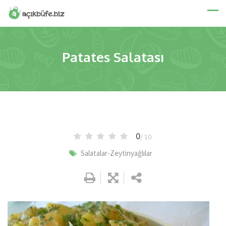
Skip
to
content
Patates Salatası
0
/ 10
Salatalar-Zeytinyağlılar