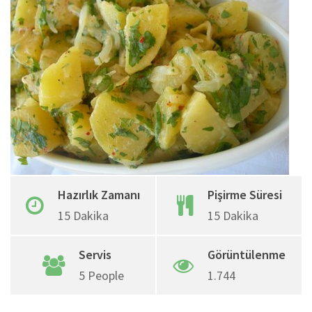
Google+
Whatsapp
Pinterest
Share
via
Email
Hazırlık Zamanı
Pişirme Süresi
15 Dakika
15 Dakika
Servis
Görüntülenme
5 People
1.744