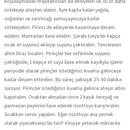
koyulaşmadan maydanozları da ekleyelim ve 30 sn daha
soteleyip ateşten alalım. Aynı kapta kalan yağda,
soğanları ve sarımsağı yumuşayıncaya kadar
soteleyelim. Pirinci de ekleyerek kavurmaya devam
edelim. Mantarları ilave edelim. Şarabı (veya bir kepçe
sıcak et suyunu) ekleyip suyunu çektirelim. Tencerenin
altını biraz kısalım. Pirinçler her seferinde suyunu
çektiğinde, 1 kepçe et suyu ilave etmek kaydıyla işlemi
periyodik olarak pirinçler istediğimiz kıvama gelinceye
kadar devam ettirelim. Bu süreç yaklaşık 25-30 dakika
sürüyor. Pirinçler istediğimiz kıvama gelince ateşin altını
kapatalım. Ocaktan almadan önce 2 kaşık tereyağ ve
parmesan peynirini ilave ederek risottoyu karıştıralım.
Sıcakken servis yapalım. Eğer risottoyu ana yemek
olarak yiyecekseniz bu tarif 4 kişiye yetecek miktarda.