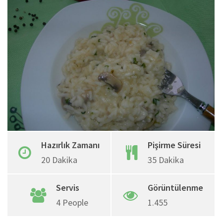
Google+
Whatsapp
Pinterest
Share
via
Email
Hazırlık Zamanı
Pişirme Süresi
20 Dakika
35 Dakika
Servis
Görüntülenme
4 People
1.455