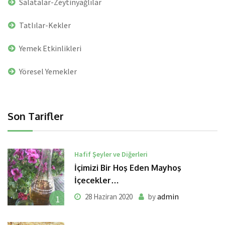
Salatalar-Zeytinyağlılar
Tatlılar-Kekler
Yemek Etkinlikleri
Yöresel Yemekler
Son Tarifler
Hafif Şeyler ve Diğerleri
İçimizi Bir Hoş Eden Mayhoş
İçecekler…
admin
28 Haziran 2020
by
1