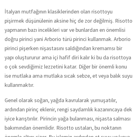
İtalyan mutfağının klasiklerinden olan risottoyu
pişirmek düşünülenin aksine hiç de zor değilmiş. Risotto
yapmanın bazı incelikleri var ve bunlardan en önemlisi
doğru pirinci yani Arborio türü pirinci kullanmak. Arborio
pirinci pişerken nişastasını saldığından kremamsı bir
yapı oluştururur ama içi hafif diri kalır ki bu da risottoya
o çok sevdiğimiz lezzetini katar. Diğer bir önemli konu
ise mutlaka ama mutlaka sıcak sebze, et veya balık suyu
kullanmaktır.
Genel olarak soğan, yağda kavrularak yumuşatılır,
ardından pirinç eklenir, rengi saydamlık kazanıncaya dek
iyice karıştırılır. Pirincin yağa bulanması, nişasta salması
bakımından önemlidir. Risotto ustaları, bu noktanın
önemle altını çizer. Bu işlemin ardından et suyu ve/veya