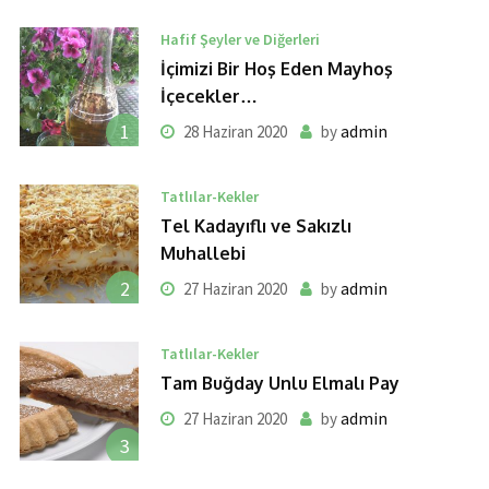
Hafif Şeyler ve Diğerleri
İçimizi Bir Hoş Eden Mayhoş
İçecekler…
1
admin
28 Haziran 2020
by
Tatlılar-Kekler
Tel Kadayıflı ve Sakızlı
Muhallebi
2
admin
27 Haziran 2020
by
Tatlılar-Kekler
Tam Buğday Unlu Elmalı Pay
admin
27 Haziran 2020
by
3