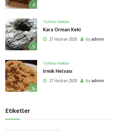
4
Tatlılar-Kekler
Kara Orman Keki
admin
27 Haziran 2020
by
5
Tatlılar-Kekler
İrmik Helvası
admin
27 Haziran 2020
by
6
Etiketler