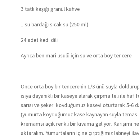
3 tatlı kaşığı granül kahve
1 su bardağı sıcak su (250 ml)
24 adet kedi dili
Ayrıca ben mari usulü için su ve orta boy tencere
Önce orta boy bir tencerenin 1/3 ünü suyla doldurup
ısıya dayanıklı bir kaseye alarak çırpma teli ile ha
sarısı ve şekeri koyduğumuz kaseyi oturtarak 5-6 dak
(yumurta koyduğumuz kase kaynayan suyla temas e
kremamsı açık renkli bir kıvama geliyor. Karışımı h
aktaralım. Yumurtaların içine çırptığımız labneyi i