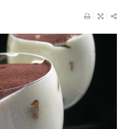
Google+
Whatsapp
Pinterest
Share
via
Email