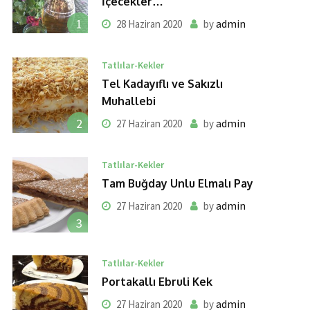
İçecekler…
1
admin
28 Haziran 2020
by
Tatlılar-Kekler
Tel Kadayıflı ve Sakızlı
Muhallebi
2
admin
27 Haziran 2020
by
Tatlılar-Kekler
Tam Buğday Unlu Elmalı Pay
admin
27 Haziran 2020
by
3
Tatlılar-Kekler
Portakallı Ebruli Kek
admin
27 Haziran 2020
by