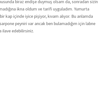
usunda biraz endişe duymuş olsam da, sonradan sizin
madığına ikna oldum ve tarifi uyguladım. Yumurta
r kap içinde iyice pişiyor, kıvam alıyor. Bu anlamda
masarpone peyniri var ancak ben bulamadığım için labne
ilave edebilirsiniz.