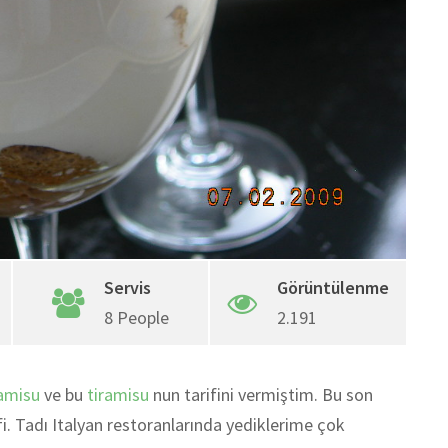
Servis
Görüntülenme
8 People
2.191
iramisu
ve bu
tiramisu
nun tarifini vermiştim. Bu son
ifi. Tadı Italyan restoranlarında yediklerime çok