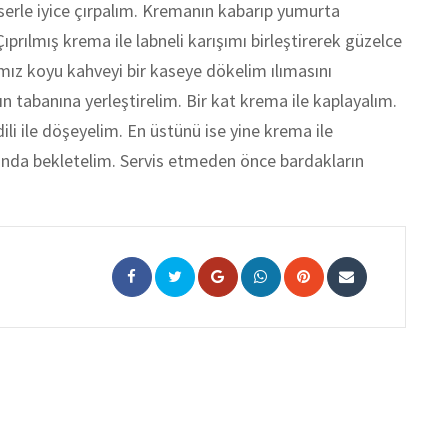
serle iyice çırpalım. Kremanın kabarıp yumurta
prılmış krema ile labneli karışımı birleştirerek güzelce
ğımız koyu kahveyi bir kaseye dökelim ılımasını
ın tabanına yerleştirelim. Bir kat krema ile kaplayalım.
ili ile döşeyelim. En üstünü ise yine krema ile
ında bekletelim. Servis etmeden önce bardakların
Google+
Whatsapp
Pinterest
Share
via
Email