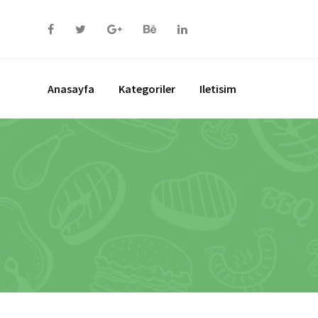
Skip
to
content
Anasayfa
Kategoriler
Iletisim