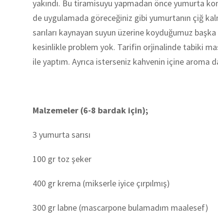
yakındı. Bu tiramisuyu yapmadan önce yumurta kon
de uygulamada göreceğiniz gibi yumurtanın çiğ kal
sarıları kaynayan suyun üzerine koyduğumuz başka bi
kesinlikle problem yok. Tarifin orjinalinde tabiki 
ile yaptım. Ayrıca isterseniz kahvenin içine aroma da 
Malzemeler (6-8 bardak için);
3 yumurta sarısı
100 gr toz şeker
400 gr krema (mikserle iyice çırpılmış)
300 gr labne (mascarpone bulamadım maalesef)