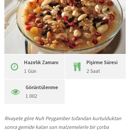
Google+
Whatsapp
Pinterest
Share
via
Email
Hazırlık Zamanı
Pişirme Süresi
1 Gün
2 Saat
Görüntülenme
1.002
Rivayete göre Nuh Peygamber tufandan kurtulduktan
sonra gemide kalan son malzemelerle bir çorba