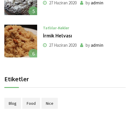
admin
27 Haziran 2020
by
5
Tatlılar-Kekler
İrmik Helvası
admin
27 Haziran 2020
by
6
Etiketler
Blog
Food
Nice