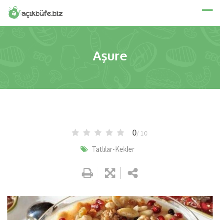
Skip
to
content
Aşure
0
/ 10
Tatlılar-Kekler