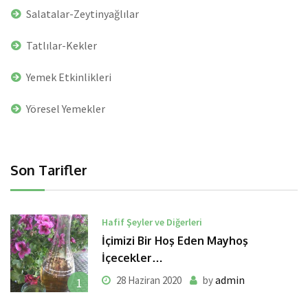
Salatalar-Zeytinyağlılar
Tatlılar-Kekler
Yemek Etkinlikleri
Yöresel Yemekler
Son Tarifler
Hafif Şeyler ve Diğerleri
İçimizi Bir Hoş Eden Mayhoş
İçecekler…
admin
28 Haziran 2020
by
1