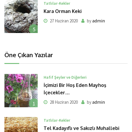
Tatlılar-Kekler
Kara Orman Keki
admin
27 Haziran 2020
by
5
Öne Çıkan Yazılar
Hafif Şeyler ve Diğerleri
İçimizi Bir Hoş Eden Mayhoş
İçecekler…
admin
28 Haziran 2020
by
1
Tatlılar-Kekler
Tel Kadayıflı ve Sakızlı Muhallebi