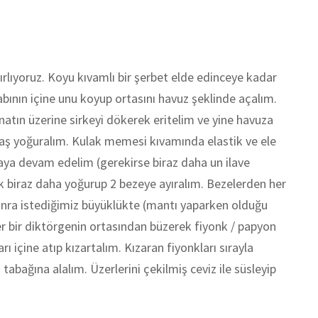
ırlıyoruz. Koyu kıvamlı bir şerbet elde edinceye kadar
abının içine unu koyup ortasını havuz şeklinde açalım.
atın üzerine sirkeyi dökerek eritelim ve yine havuza
aş yoğuralım. Kulak memesi kıvamında elastik ve ele
ya devam edelim (gerekirse biraz daha un ilave
k biraz daha yoğurup 2 bezeye ayıralım. Bezelerden her
 Sonra istediğimiz büyüklükte (mantı yaparken olduğu
er bir diktörgenin ortasından büzerek fiyonk / papyon
rı içine atıp kızartalım. Kızaran fiyonkları sırayla
abağına alalım. Üzerlerini çekilmiş ceviz ile süsleyip