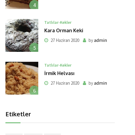
4
Tatlılar-Kekler
Kara Orman Keki
admin
27 Haziran 2020
by
5
Tatlılar-Kekler
İrmik Helvası
admin
27 Haziran 2020
by
6
Etiketler