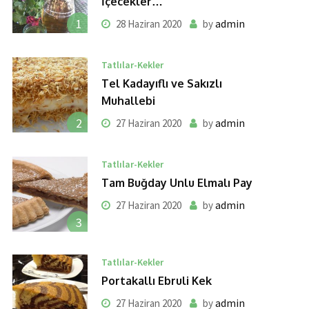
İçecekler…
1
admin
28 Haziran 2020
by
Tatlılar-Kekler
Tel Kadayıflı ve Sakızlı
Muhallebi
2
admin
27 Haziran 2020
by
Tatlılar-Kekler
Tam Buğday Unlu Elmalı Pay
admin
27 Haziran 2020
by
3
Tatlılar-Kekler
Portakallı Ebruli Kek
admin
27 Haziran 2020
by