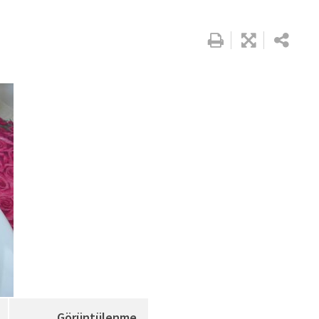
Google+
Whatsapp
Pinterest
Share
via
Email
Görüntülenme