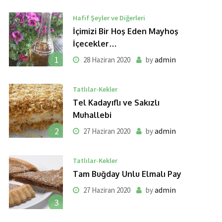
Hafif Şeyler ve Diğerleri
İçimizi Bir Hoş Eden Mayhoş
İçecekler…
1
admin
28 Haziran 2020
by
Tatlılar-Kekler
Tel Kadayıflı ve Sakızlı
Muhallebi
2
admin
27 Haziran 2020
by
Tatlılar-Kekler
Tam Buğday Unlu Elmalı Pay
admin
27 Haziran 2020
by
3