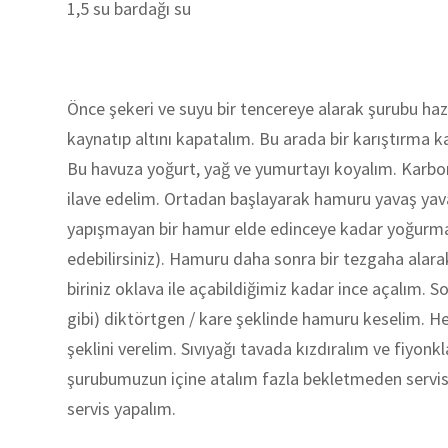
1,5 su bardağı su
Önce şekeri ve suyu bir tencereye alarak şurubu haz
kaynatıp altını kapatalım. Bu arada bir karıştırma k
Bu havuza yoğurt, yağ ve yumurtayı koyalım. Karbon
ilave edelim. Ortadan başlayarak hamuru yavaş yav
yapışmayan bir hamur elde edinceye kadar yoğurma
edebilirsiniz). Hamuru daha sonra bir tezgaha alara
biriniz oklava ile açabildiğimiz kadar ince açalım.
gibi) diktörtgen / kare şeklinde hamuru keselim. H
şeklini verelim. Sıvıyağı tavada kızdıralım ve fiyonkla
şurubumuzun içine atalım fazla bekletmeden servis t
servis yapalım.