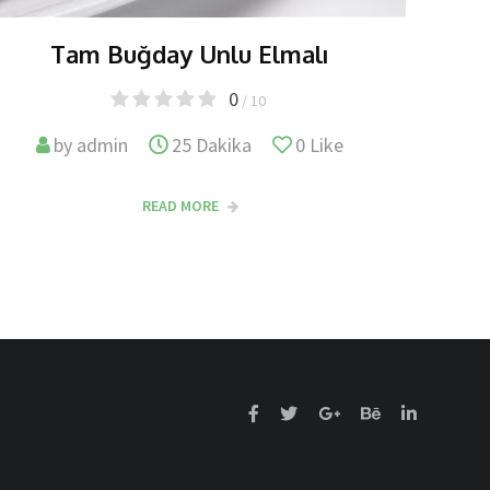
Tam Buğday Unlu Elmalı
0
/ 10
by
admin
25 Dakika
0
Like
READ MORE