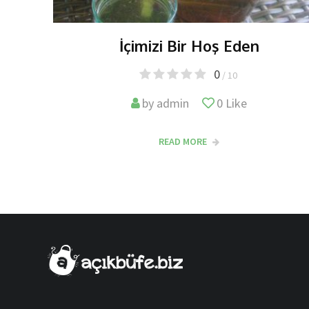
İçimizi Bir Hoş Eden
0
/ 10
ke
by
admin
0
Like
READ MORE