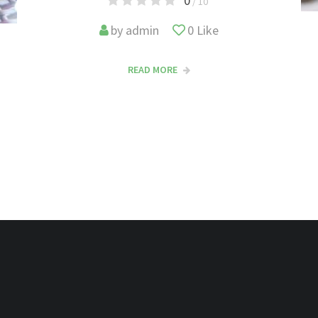
0
/ 10
by
admin
0
Like
READ MORE